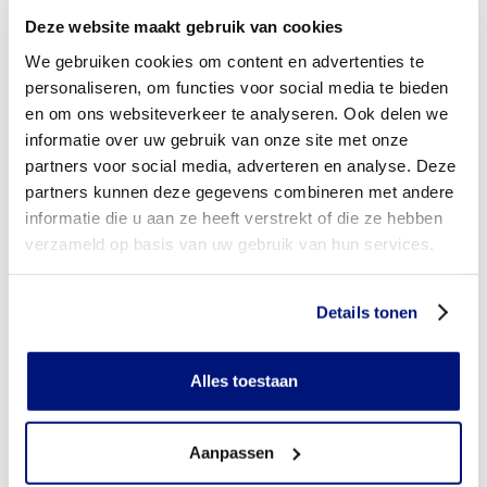
Deze website maakt gebruik van cookies
Wordt mijn scoliosebrace vergoed uit de basisverzekering?
We gebruiken cookies om content en advertenties te
Wordt mijn scoliosebrace vergoed vanuit een aanvullende
personaliseren, om functies voor social media te bieden
verzekering?
en om ons websiteverkeer te analyseren. Ook delen we
informatie over uw gebruik van onze site met onze
Is de scoliosebrace individueel vervaardigd of verkrijgbaar
partners voor social media, adverteren en analyse. Deze
in confectie standaard uitvoeringen?
partners kunnen deze gegevens combineren met andere
Is de scoliosebrace mijn eigendom?
informatie die u aan ze heeft verstrekt of die ze hebben
verzameld op basis van uw gebruik van hun services.
Wanneer mag mijn scoliosebrace vervangen worden?
Heb ik voor het laten aanmeten van een scoliosebrace
Details tonen
toestemming nodig van mijn zorgverzekeraar?
Kan ik een reserve scoliosebrace vergoed krijgen?
Alles toestaan
Wat valt er binnen de vergoeding van een scoliosebrace?
Aanpassen
Betaal ik een eigen bijdrage voor de scoliosebrace?