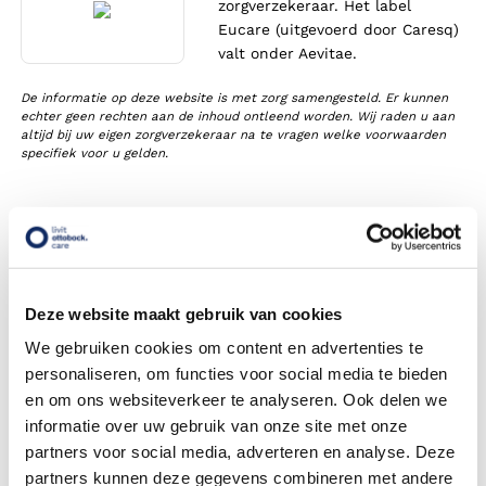
zorgverzekeraar. Het label
Eucare (uitgevoerd door Caresq)
valt onder Aevitae.
De informatie op deze website is met zorg samengesteld. Er kunnen
echter geen rechten aan de inhoud ontleend worden. Wij raden u aan
altijd bij uw eigen zorgverzekeraar na te vragen welke voorwaarden
specifiek voor u gelden.
Vergoedingen van Aevitae bij
Orthopedische
veiligheidsschoenen
Deze website maakt gebruik van cookies
Krijg ik een vergoeding voor orthopedische
We gebruiken cookies om content en advertenties te
veiligheidsschoenen?
personaliseren, om functies voor social media te bieden
en om ons websiteverkeer te analyseren. Ook delen we
Moet ik een eigen bijdrage betalen voor orthopedische
veiligheidsschoenen?
informatie over uw gebruik van onze site met onze
partners voor social media, adverteren en analyse. Deze
Heb ik een verwijsbrief nodig?
partners kunnen deze gegevens combineren met andere