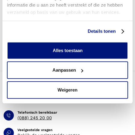
informatie die u aan ze heeft verstrekt of die ze hebben
Wie mag orthopedische veiligheidsschoenen
verzameld op basis van uw gebruik van hun services.
voorschrijven?
Kom ik in aanmerking voor een extra paar schoenen
Details tonen
(reserve paar) om dagelijks te wisselen?
Alles toestaan
Aanpassen
Weigeren
Telefonisch bereikbaar
(088) 245 20 00
Veelgestelde vragen