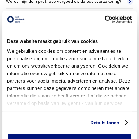
Wordt mijn duimprothese vergoed uit de basisverzekering?
Wordt mijn duimprothese vergoed vanuit een aanvullende
verzekering?
Betaal ik een eigen risico?
Deze website maakt gebruik van cookies
Zijn er ook duimprothesen in confectie- of standaard
We gebruiken cookies om content en advertenties te
uitvoeringen?
personaliseren, om functies voor social media te bieden
en om ons websiteverkeer te analyseren. Ook delen we
Is de duimprothese mijn eigendom?
informatie over uw gebruik van onze site met onze
partners voor social media, adverteren en analyse. Deze
Wordt de duimprothese geleverd onder de bruikleen of
partners kunnen deze gegevens combineren met andere
lease regeling van uw zorgverzekering?
informatie die u aan ze heeft verstrekt of die ze hebben
Wanneer mag mijn duimprothese vervangen worden?
verzameld op basis van uw gebruik van hun services.
Heb ik voor de vergoeding van mijn duimprothese
toestemming nodig van mijn zorgverzekeraar?
Details tonen
Kan ik een reserve duimprothese vergoed krijgen?