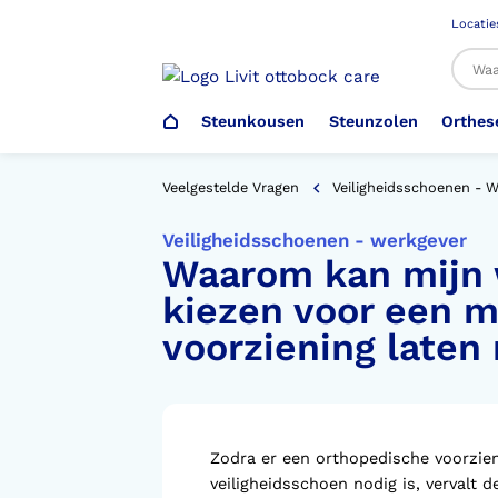
Locatie
Steunkousen
Steunzolen
Orthes
Al
Veelgestelde Vragen
Veiligheidsschoenen - 
Veiligheidsschoenen - werkgever
Waarom kan mijn 
Veiligheidsschoenen –
Steunzolen
Arm Elleboog
Armprothese
Steunkousen (klasse 1)
Schoenencatalogus
Werkgever
kiezen voor een 
voorziening late
Heup Bekken Lies
Elleboogprothese
Voetdrukmeting
Aantrekhulpen
Ambulo
Romp Buik
Onderbeenprothese
Orthopedische Voorziening aan
Confectieschoen (OVAC)
Zodra er een orthopedische voorzie
veiligheidsschoen nodig is, vervalt 