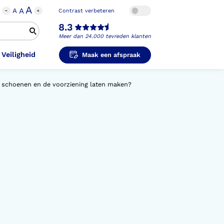
A
A
A
Contrast verbeteren
8.3
Meer dan 24.000 tevreden klanten
 Veiligheid
Maak een afspraak
k schoenen en de voorziening laten maken?
i-Orthopedische Schoenen
unzolen in
unzolen voor Sport
el Voet
metische Prothese
kousen
B
ligheidsschoenen
unzolen in
s Hand Duim
pprothese
hopedische Pantoffels
ligheidsschoenen
ouder
ouderprothese
k en Veiligheid