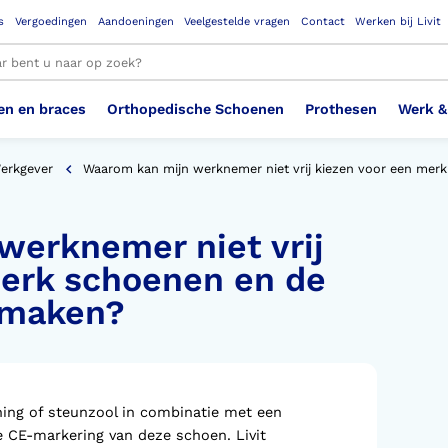
s
Vergoedingen
Aandoeningen
Veelgestelde vragen
Contact
Werken bij Livit
en en braces
Orthopedische Schoenen
Prothesen
Werk &
le resultaten
Werkgever
Waarom kan mijn werknemer niet vrij kiezen voor een mer
werknemer niet vrij
Therapeutisch Elastische
Veiligheidsschoenen –
Sem
Ste
3D geprinte steunzolen
Been Knie
Bovenbeenprothese
Ste
Enk
Cos
Orthopedische Schoenen OSA
Arm
Kousen (klasse 2)
Werknemer
OS
Vei
merk schoenen en de
n maken?
Ste
Hoofd Nek
Hand & Vinger prothese
Pol
Heu
Badschoenen
Ort
Vei
Rug
Sch
Sch
Verbandschoen
Wer
ning of steunzool in combinatie met een
de CE-markering van deze schoen. Livit