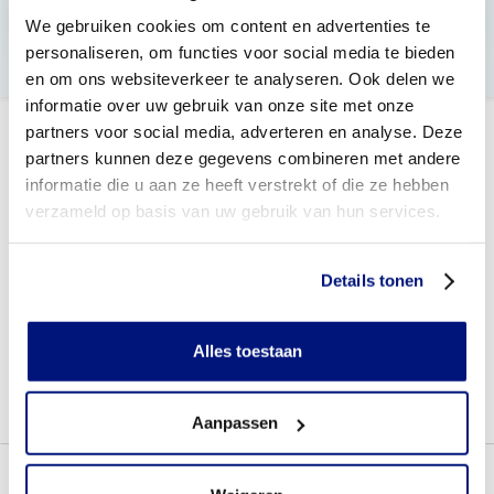
Braces en orthesen
We gebruiken cookies om content en advertenties te
28 antwoorden
personaliseren, om functies voor social media te bieden
en om ons websiteverkeer te analyseren. Ook delen we
informatie over uw gebruik van onze site met onze
partners voor social media, adverteren en analyse. Deze
partners kunnen deze gegevens combineren met andere
informatie die u aan ze heeft verstrekt of die ze hebben
verzameld op basis van uw gebruik van hun services.
Telefonisch bereikbaar
(088) 245 20 00
Details tonen
Veelgestelde vragen
Bekijk de veelgestelde vragen
Alles toestaan
8.3
Meer dan 24.000 tevreden klanten
Aanpassen
Producten