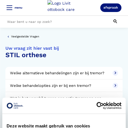
afspraak
menu
Alle resultaten
Veelgestelde Vragen
Uw vraag zit hier vast bij
STIL orthese
Welke alternatieve behandelingen zijn er bij tremor?
Welke behandelopties zijn er bij een tremor?
Wat is het verschil tussen een actie tremor en een
rust tremor?
Gerelateerde categorieen
Deze website maakt gebruik van cookies