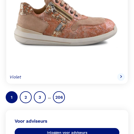
Violet
1
2
3
206
…
Voor adviseurs
Inloggen voor adviseurs