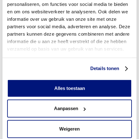
met een orthopedisch adviseur. Samen bespreekt u
personaliseren, om functies voor social media te bieden
uw hulpvraag en wordt de informatie uit de
en om ons websiteverkeer te analyseren. Ook delen we
verwijsbrief van uw arts doorgenomen.
informatie over uw gebruik van onze site met onze
Op basis van uw situatie bepalen we welke brace of
partners voor social media, adverteren en analyse. Deze
orthese het beste bij u past. Indien mogelijk
partners kunnen deze gegevens combineren met andere
ontvangt u direct een passend product. In andere
informatie die u aan ze heeft verstrekt of die ze hebben
gevallen wordt de brace besteld of op maat
verzameld op basis van uw gebruik van hun services.
gemaakt.
Voor maatwerk wordt een afdruk van het
Details tonen
lichaamsdeel gemaakt, bijvoorbeeld met een scan,
gips of cast. Op basis hiervan wordt uw orthese
geproduceerd.
Alles toestaan
Binnen ongeveer twee weken volgt een
pasafspraak. Tijdens deze afspraak controleren we
of de brace goed past en comfortabel zit. U krijgt
Aanpassen
uitleg over het gebruik en onderhoud, en indien
nodig plannen we een controleafspraak.
8.3
Weigeren
Bekijk alle reviews
577
beoordelingen