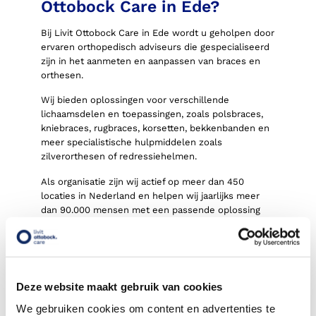
Ottobock Care in Ede?
Bij Livit Ottobock Care in Ede wordt u geholpen door
ervaren orthopedisch adviseurs die gespecialiseerd
zijn in het aanmeten en aanpassen van braces en
orthesen.
Wij bieden oplossingen voor verschillende
lichaamsdelen en toepassingen, zoals polsbraces,
kniebraces, rugbraces, korsetten, bekkenbanden en
meer specialistische hulpmiddelen zoals
zilverorthesen of redressiehelmen.
Als organisatie zijn wij actief op meer dan 450
locaties in Nederland en helpen wij jaarlijks meer
dan 90.000 mensen met een passende oplossing
voor hun mobiliteit.
Hoe worden braces en
orthesen aangemeten in
Ede?
Deze website maakt gebruik van cookies
We gebruiken cookies om content en advertenties te
Tijdens uw eerste afspraak in Ede maakt u kennis