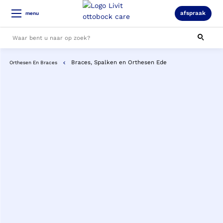
afspraak
menu
Braces, Spalken en Orthesen Ede
Orthesen En Braces
Alle resultaten