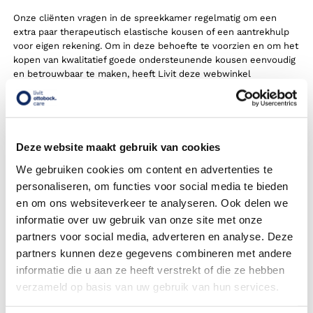
Onze cliënten vragen in de spreekkamer regelmatig om een
extra paar therapeutisch elastische kousen of een aantrekhulp
voor eigen rekening. Om in deze behoefte te voorzien en om het
kopen van kwalitatief goede ondersteunende kousen eenvoudig
en betrouwbaar te maken, heeft Livit deze webwinkel
ontwikkeld. Steunkousen.nl biedt u een betrouwbare
particuliere aankoop vanuit een professionele, medische
achtergrond.
Een breed assortiment A-merken
Deze website maakt gebruik van cookies
Op Steunkousen.nl vindt u een uitgebreid assortiment aan
We gebruiken cookies om content en advertenties te
ondersteunende en therapeutische kousen voor bijvoorbeeld
personaliseren, om functies voor social media te bieden
staande beroepen, sporten of zwangerschap. Daarnaast kan
en om ons websiteverkeer te analyseren. Ook delen we
iedereen die persoonlijk aangemeten therapeutisch elastische
informatie over uw gebruik van onze site met onze
kousen draagt een extra paar kousen in de webwinkel kopen.
Ook voor ondersteunende kousen in een modieuze kleuren,
partners voor social media, adverteren en analyse. Deze
aantrekhulpen en accessoires kunt u op Steunkousen.nl terecht.
partners kunnen deze gegevens combineren met andere
Alle producten in onze webwinkel zijn van hoge kwaliteit en
informatie die u aan ze heeft verstrekt of die ze hebben
bekende merken.
verzameld op basis van uw gebruik van hun services.
Prettig thuiswinkelen