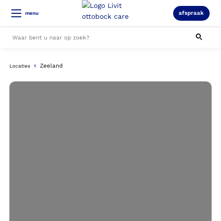
afspraak
menu
Alle resultaten
Zeeland
Locaties