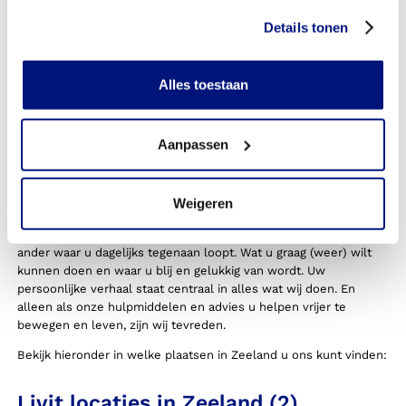
Details tonen
Zeeland
U kunt bij Livit Ottobock Care in Zeeland terecht voor alle
Alles toestaan
soorten orthopedische hulpmiddelen;
orthesen en braces
,
steunzolen
,
orthopedische schoenen
,
steunkousen
en
prothesen
. Welke ondersteuning u nodig heeft, bepalen we
Aanpassen
meestal samen met uw huisarts of specialist. Als wij uw
oplossing niet in ons standaard assortiment hebben, kunnen wij
die speciaal voor u op maat maken.
Weigeren
Uw persoonlijke situatie, wensen en dromen zijn hierbij voor ons
het allerbelangrijkste uitgangspunt. U weet immers als geen
ander waar u dagelijks tegenaan loopt. Wat u graag (weer) wilt
kunnen doen en waar u blij en gelukkig van wordt. Uw
persoonlijke verhaal staat centraal in alles wat wij doen. En
alleen als onze hulpmiddelen en advies u helpen vrijer te
bewegen en leven, zijn wij tevreden.
Bekijk hieronder in welke plaatsen in Zeeland u ons kunt vinden:
Livit locaties in Zeeland (
2
)