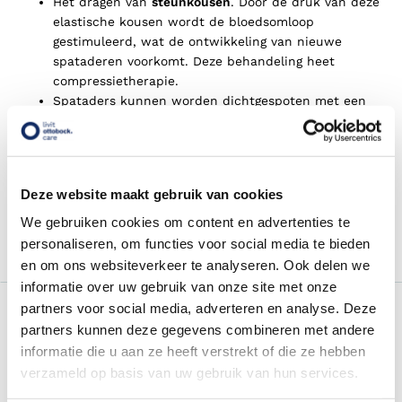
Het dragen van
steunkousen
. Door de druk van deze
elastische kousen wordt de bloedsomloop
gestimuleerd, wat de ontwikkeling van nieuwe
spataderen voorkomt. Deze behandeling heet
compressietherapie
.
Spataders kunnen worden dichtgespoten met een
vloeistof of schuim. Hierdoor zullen de aders
dichtgroeien en verdwijnen.
Spataders kunnen operatief verwijderd worden door
een dermatoloog of chirurg.
Deze website maakt gebruik van cookies
Bij grote spataders kan de chirurg de spatader van
binnenuit dichtschroeien door deze te verhitten met
We gebruiken cookies om content en advertenties te
een laser of stroom.
personaliseren, om functies voor social media te bieden
en om ons websiteverkeer te analyseren. Ook delen we
informatie over uw gebruik van onze site met onze
partners voor social media, adverteren en analyse. Deze
Oefeningen bij spataderen
partners kunnen deze gegevens combineren met andere
Bij spataderen kunt u de volgende oefeningen doen om te
informatie die u aan ze heeft verstrekt of die ze hebben
voorkomen dat uw klachten toenemen.
verzameld op basis van uw gebruik van hun services.