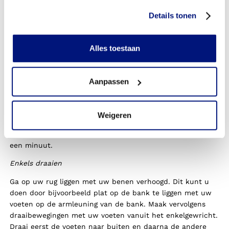
Op de tenen staan
Details tonen
Ga op uw tenen staan en ga daarna weer op uw hielen
staan en breng uw tenen zo ver mogelijk omhoog. Herhaal
dit steeds weer gedurende een minuut. Met deze oefening
Alles toestaan
versterkt u uw kuitspieren. U duwt het bloed bij wijze van
spreken terug naar het hart, wat helpt tegen zware en
vermoeide benen.
Aanpassen
Tenen strekken
Ga op uw rug liggen. Breng uw benen wat omhoog terwijl
Weigeren
u ze gestrekt houdt. Vervolgens buigt u de tenen en
daarna strekt u ze zo ver mogelijk. Wissel dit af gedurende
een minuut.
Enkels draaien
Ga op uw rug liggen met uw benen verhoogd. Dit kunt u
doen door bijvoorbeeld plat op de bank te liggen met uw
voeten op de armleuning van de bank. Maak vervolgens
draaibewegingen met uw voeten vanuit het enkelgewricht.
Draai eerst de voeten naar buiten en daarna de andere