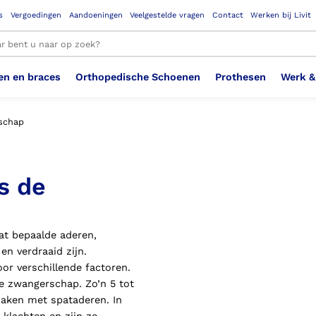
s
Vergoedingen
Aandoeningen
Veelgestelde vragen
Contact
Werken bij Livit
en en braces
Orthopedische Schoenen
Prothesen
Werk &
le resultaten
gerschap
Therapeutisch Elastische
Veiligheidsschoenen –
Sem
Ste
3D geprinte steunzolen
Been Knie
Bovenbeenprothese
Ste
Enk
Cos
Orthopedische Schoenen OSA
Arm
s de
Kousen (klasse 2)
Werknemer
OS
Vei
Ste
Hoofd Nek
Hand & Vinger prothese
Pol
Heu
Badschoenen
Ort
Vei
at bepaalde aderen,
en verdraaid zijn.
Rug
Sch
Sch
r verschillende factoren.
Verbandschoen
Wer
e zwangerschap. Zo’n 5 tot
maken met spataderen. In