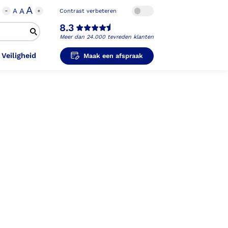
A
A
A
Contrast verbeteren
8.3
Meer dan 24.000 tevreden klanten
 Veiligheid
Maak een afspraak
i-Orthopedische Schoenen
unzolen in
unzolen voor Sport
el Voet
metische Prothese
kousen
B
ligheidsschoenen
unzolen in
s Hand Duim
pprothese
hopedische Pantoffels
ligheidsschoenen
ouder
ouderprothese
k en Veiligheid