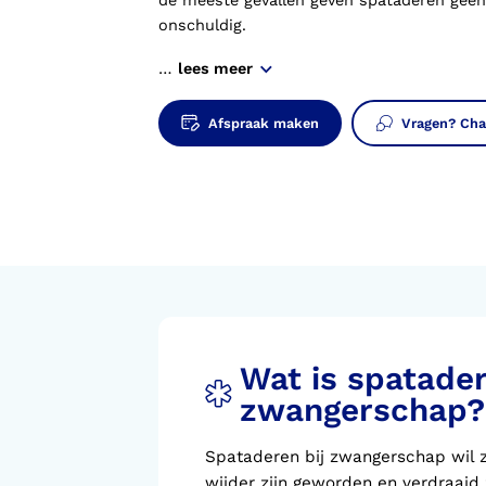
de meeste gevallen geven spataderen geen 
Voorlopige orthopedische
schoenen (VLOS)
onschuldig.
…
lees meer
Afspraak maken
Vragen? Cha
Wat is spatader
zwangerschap?
Spataderen bij zwangerschap wil 
wijder zijn geworden en verdraaid