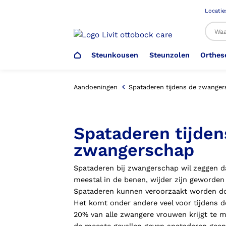
Locatie
Steunkousen
Steunzolen
Orthes
Al
Aandoeningen
Spataderen tijdens de zwan
Veiligheidsschoenen –
Steunzolen
Arm Elleboog
Armprothese
Steunkousen (klasse 1)
Schoenencatalogus
Spataderen tijden
Werkgever
zwangerschap
Heup Bekken Lies
Elleboogprothese
Voetdrukmeting
Aantrekhulpen
Ambulo
Spataderen bij zwangerschap wil zeggen d
meestal in de benen, wijder zijn geworden 
Romp Buik
Onderbeenprothese
Orthopedische Voorziening aan
Spataderen kunnen veroorzaakt worden doo
Confectieschoen (OVAC)
Het komt onder andere veel voor tijdens d
20% van alle zwangere vrouwen krijgt te 