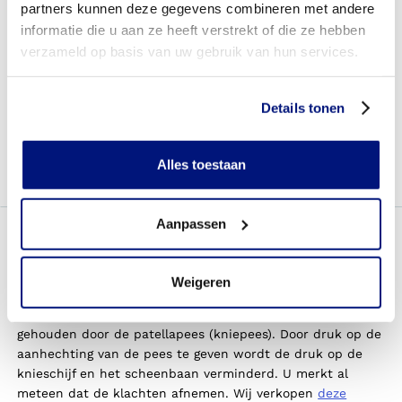
partners kunnen deze gegevens combineren met andere
Ga op de grond zitten en plaats een stoel of kruk recht
informatie die u aan ze heeft verstrekt of die ze hebben
voor u. Plaats de voet van het aangedane been op het
verzameld op basis van uw gebruik van hun services.
oppervlak van de stoel, terwijl u een lichte buiging
behoudt in de knie. U kunt één hand gebruiken om op te
steunen. Leg uw andere hand op het bovenbeen van het
Details tonen
aangedane been en duw hiermee uw knie langzaam
omlaag, totdat uw been helemaal gestrekt is. Houd dit een
paar seconden vast en herhaal de beweging 10 tot 15
Alles toestaan
keer.
Aanpassen
Welke producten kunnen helpen
Door het dragen van een
kniebrace
of
patellabrace
wordt
Weigeren
de druk verdeeld van de kniepees. De knieschijf en het
scheenbeen worden “ondersteund” en op haar plek
gehouden door de
patellapees
(kniepees). Door druk op de
aanhechting van de pees te geven wordt de druk op de
knieschijf en het scheenbaan verminderd. U
merkt al
meteen dat de klachten afnemen. Wij verkopen
deze