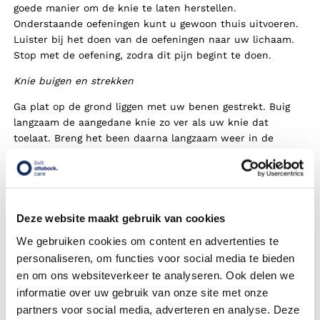
goede manier om de knie te laten herstellen.
Onderstaande oefeningen kunt u gewoon thuis uitvoeren.
Luister bij het doen van de oefeningen naar uw lichaam.
Stop met de oefening, zodra dit pijn begint te doen.
Knie buigen en strekken
Ga plat op de grond liggen met uw benen gestrekt. Buig
langzaam de aangedane knie zo ver als uw knie dat
toelaat. Breng het been daarna langzaam weer in de
startpositie. Herhaal deze beweging 10 tot 15 keer.
Knie naar de borst brengen
Ga plat op uw rug liggen met uw benen gestrekt. Breng de
Deze website maakt gebruik van cookies
aangedane knie in langzaam tempo zo dicht mogelijk naar
uw borst toe. Gebruik uw handen om de knie zo dicht
We gebruiken cookies om content en advertenties te
mogelijk naar u toe te trekken. Houd deze pose een paar
personaliseren, om functies voor social media te bieden
seconden vast. Breng het been daarna weer terug in de
en om ons websiteverkeer te analyseren. Ook delen we
startpositie. Herhaal deze beweging 10 tot 15 keer.
informatie over uw gebruik van onze site met onze
Knie strekken met behulp van een stoel
partners voor social media, adverteren en analyse. Deze