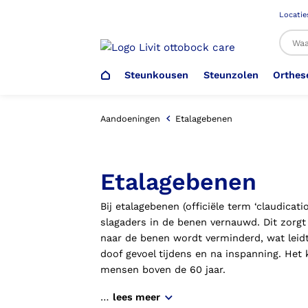
Locatie
Steunkousen
Steunzolen
Orthes
Al
Aandoeningen
Etalagebenen
Veiligheidsschoenen –
Steunzolen
Arm Elleboog
Armprothese
Steunkousen (klasse 1)
Schoenencatalogus
Etalagebenen
Werkgever
Bij etalagebenen (officiële term ‘claudicatio
Heup Bekken Lies
Elleboogprothese
Voetdrukmeting
Aantrekhulpen
Ambulo
slagaders in de benen vernauwd. Dit zorgt
naar de benen wordt verminderd, wat leidt
doof gevoel tijdens en na inspanning. Het 
Romp Buik
Onderbeenprothese
Orthopedische Voorziening aan
Confectieschoen (OVAC)
mensen boven de 60 jaar.
…
lees meer