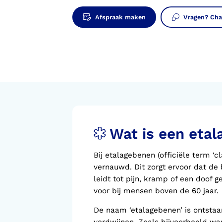
Voorlopige orthopedische
schoenen (VLOS)
Afspraak maken
Vragen? Cha
Wat is een eta
Bij etalagebenen (officiële term ‘c
vernauwd. Dit zorgt ervoor dat d
leidt tot pijn, kramp of een doof 
voor bij mensen boven de 60 jaar.
De naam ‘etalagebenen’ is ontsta