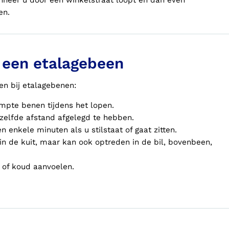
nneer u door een winkelstraat loopt en dan even
en.
 een etalagebeen
en bij etalagebenen:
ampte benen tijdens het lopen.
nzelfde afstand afgelegd te hebben.
 enkele minuten als u stilstaat of gaat zitten.
in de kuit, maar kan ook optreden in de bil, bovenbeen,
 of koud aanvoelen.