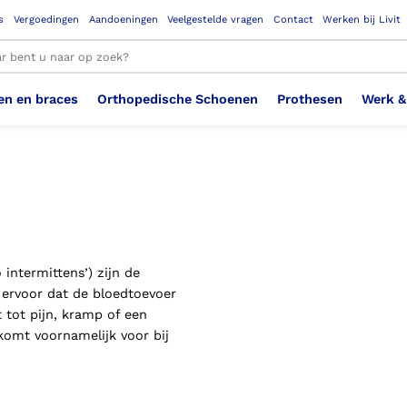
s
Vergoedingen
Aandoeningen
Veelgestelde vragen
Contact
Werken bij Livit
en en braces
Orthopedische Schoenen
Prothesen
Werk &
le resultaten
Therapeutisch Elastische
Veiligheidsschoenen –
Sem
Ste
3D geprinte steunzolen
Been Knie
Bovenbeenprothese
Ste
Enk
Cos
Orthopedische Schoenen OSA
Arm
Kousen (klasse 2)
Werknemer
OS
Vei
 intermittens’) zijn de
Ste
Hoofd Nek
Hand & Vinger prothese
Pol
Heu
Badschoenen
Ort
Vei
 ervoor dat de bloedtoevoer
 tot pijn, kramp of een
komt voornamelijk voor bij
Rug
Sch
Sch
Verbandschoen
Wer