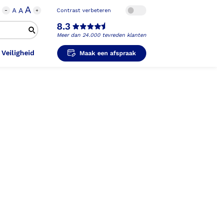
A
A
A
Contrast verbeteren
8.3
Meer dan 24.000 tevreden klanten
 Veiligheid
Maak een afspraak
i-Orthopedische Schoenen
unzolen in
unzolen voor Sport
el Voet
metische Prothese
kousen
B
ligheidsschoenen
unzolen in
s Hand Duim
pprothese
hopedische Pantoffels
ligheidsschoenen
ouder
ouderprothese
k en Veiligheid